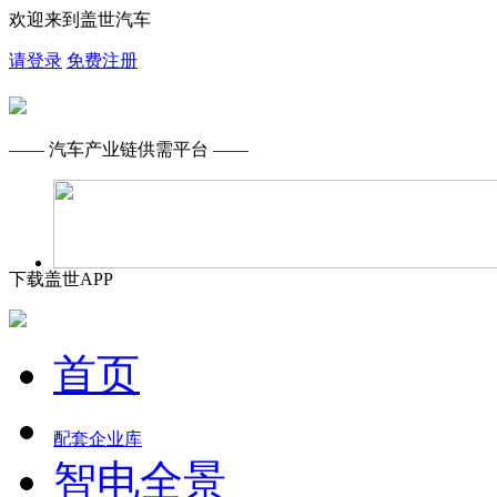
欢迎来到盖世汽车
请登录
免费注册
—— 汽车产业链供需平台 ——
下载盖世APP
首页
配套企业库
智电全景