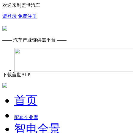
欢迎来到盖世汽车
请登录
免费注册
—— 汽车产业链供需平台 ——
下载盖世APP
首页
配套企业库
智电全景