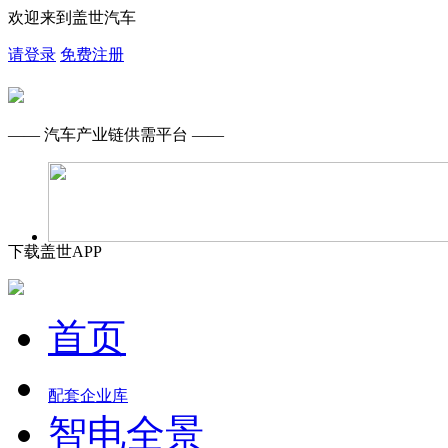
欢迎来到盖世汽车
请登录
免费注册
—— 汽车产业链供需平台 ——
下载盖世APP
首页
配套企业库
智电全景