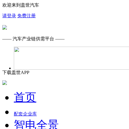
欢迎来到盖世汽车
请登录
免费注册
—— 汽车产业链供需平台 ——
下载盖世APP
首页
配套企业库
智电全景