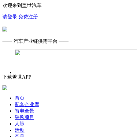
欢迎来到盖世汽车
请登录
免费注册
—— 汽车产业链供需平台 ——
下载盖世APP
首页
配套企业库
智电全景
采购项目
人脉
活动
产品