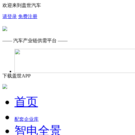
欢迎来到盖世汽车
请登录
免费注册
—— 汽车产业链供需平台 ——
下载盖世APP
首页
配套企业库
智电全景