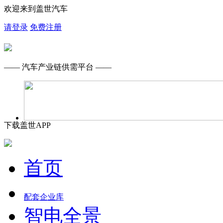
欢迎来到盖世汽车
请登录
免费注册
—— 汽车产业链供需平台 ——
下载盖世APP
首页
配套企业库
智电全景