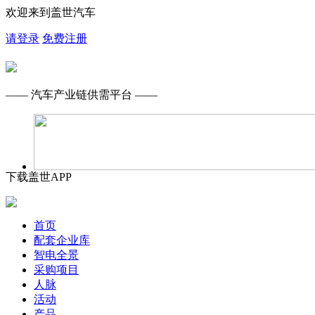
欢迎来到盖世汽车
请登录
免费注册
—— 汽车产业链供需平台 ——
下载盖世APP
首页
配套企业库
智电全景
采购项目
人脉
活动
产品