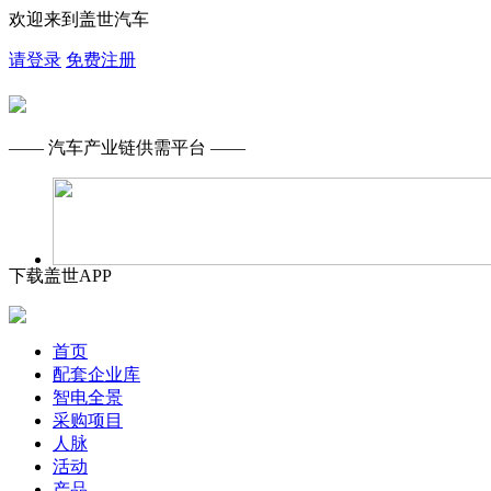
欢迎来到盖世汽车
请登录
免费注册
—— 汽车产业链供需平台 ——
下载盖世APP
首页
配套企业库
智电全景
采购项目
人脉
活动
产品