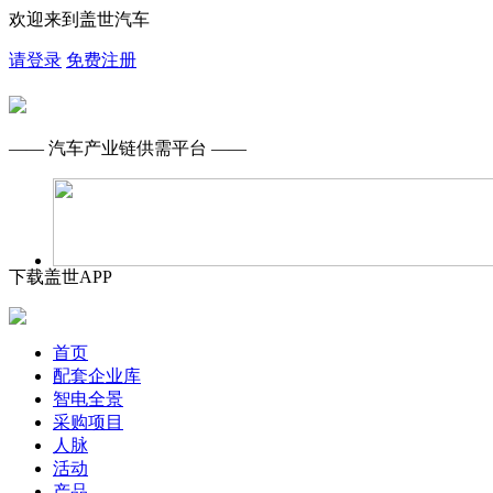
欢迎来到盖世汽车
请登录
免费注册
—— 汽车产业链供需平台 ——
下载盖世APP
首页
配套企业库
智电全景
采购项目
人脉
活动
产品