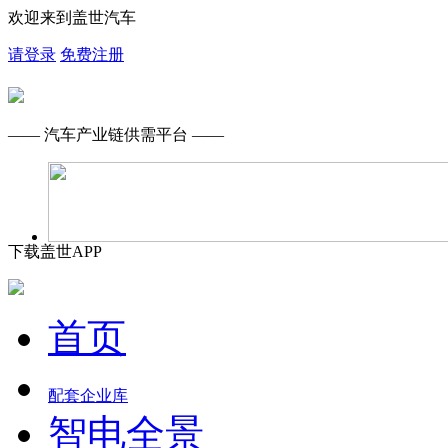
欢迎来到盖世汽车
请登录
免费注册
—— 汽车产业链供需平台 ——
下载盖世APP
首页
配套企业库
智电全景