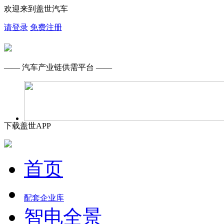
欢迎来到盖世汽车
请登录
免费注册
—— 汽车产业链供需平台 ——
下载盖世APP
首页
配套企业库
智电全景