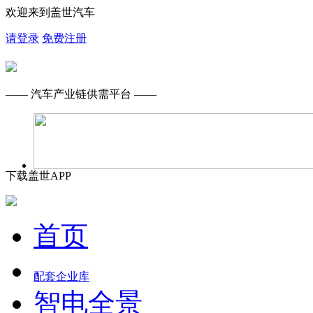
欢迎来到盖世汽车
请登录
免费注册
—— 汽车产业链供需平台 ——
下载盖世APP
首页
配套企业库
智电全景