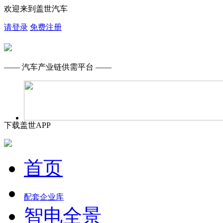
欢迎来到盖世汽车
请登录
免费注册
—— 汽车产业链供需平台 ——
下载盖世APP
首页
配套企业库
智电全景