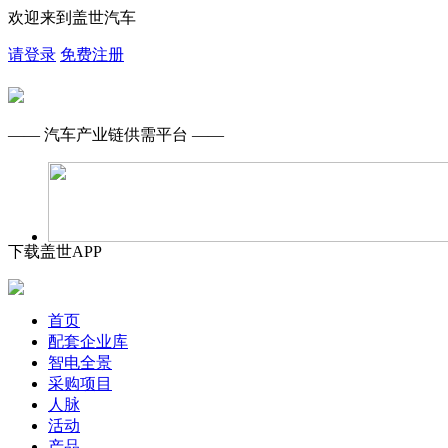
欢迎来到盖世汽车
请登录
免费注册
—— 汽车产业链供需平台 ——
下载盖世APP
首页
配套企业库
智电全景
采购项目
人脉
活动
产品