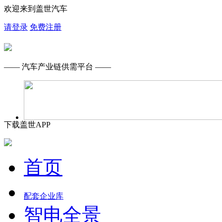
欢迎来到盖世汽车
请登录
免费注册
—— 汽车产业链供需平台 ——
下载盖世APP
首页
配套企业库
智电全景