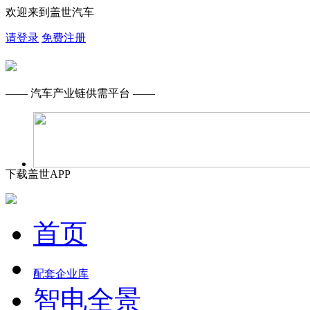
欢迎来到盖世汽车
请登录
免费注册
—— 汽车产业链供需平台 ——
下载盖世APP
首页
配套企业库
智电全景