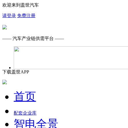
欢迎来到盖世汽车
请登录
免费注册
—— 汽车产业链供需平台 ——
下载盖世APP
首页
配套企业库
智电全景