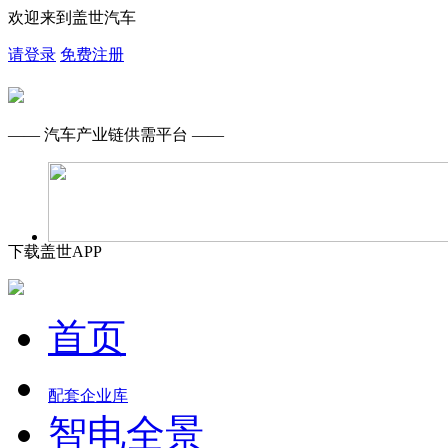
欢迎来到盖世汽车
请登录
免费注册
—— 汽车产业链供需平台 ——
下载盖世APP
首页
配套企业库
智电全景