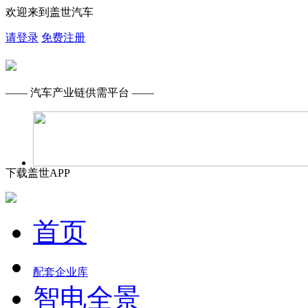
欢迎来到盖世汽车
请登录
免费注册
—— 汽车产业链供需平台 ——
下载盖世APP
首页
配套企业库
智电全景