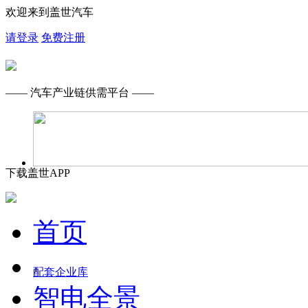
欢迎来到盖世汽车
请登录
免费注册
—— 汽车产业链供需平台 ——
下载盖世APP
首页
配套企业库
智电全景