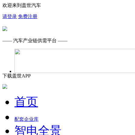
欢迎来到盖世汽车
请登录
免费注册
—— 汽车产业链供需平台 ——
下载盖世APP
首页
配套企业库
智电全景