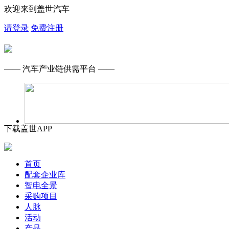
欢迎来到盖世汽车
请登录
免费注册
—— 汽车产业链供需平台 ——
下载盖世APP
首页
配套企业库
智电全景
采购项目
人脉
活动
产品