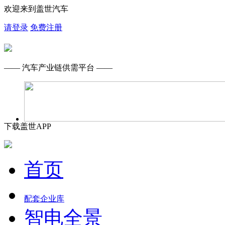
欢迎来到盖世汽车
请登录
免费注册
—— 汽车产业链供需平台 ——
下载盖世APP
首页
配套企业库
智电全景