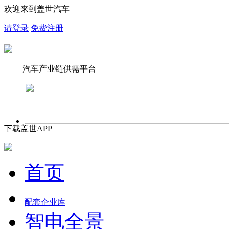
欢迎来到盖世汽车
请登录
免费注册
—— 汽车产业链供需平台 ——
下载盖世APP
首页
配套企业库
智电全景