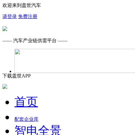
欢迎来到盖世汽车
请登录
免费注册
—— 汽车产业链供需平台 ——
下载盖世APP
首页
配套企业库
智电全景