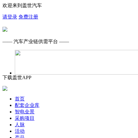
欢迎来到盖世汽车
请登录
免费注册
—— 汽车产业链供需平台 ——
下载盖世APP
首页
配套企业库
智电全景
采购项目
人脉
活动
产品