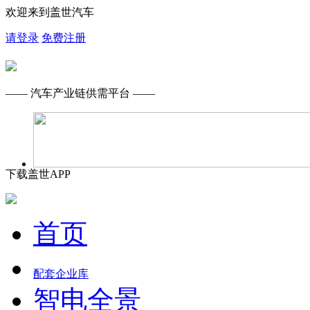
欢迎来到盖世汽车
请登录
免费注册
—— 汽车产业链供需平台 ——
下载盖世APP
首页
配套企业库
智电全景