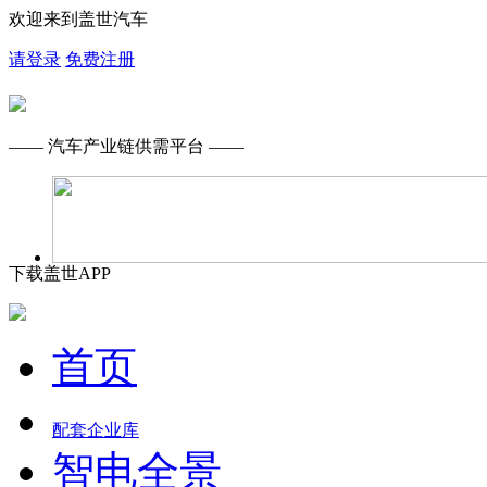
欢迎来到盖世汽车
请登录
免费注册
—— 汽车产业链供需平台 ——
下载盖世APP
首页
配套企业库
智电全景