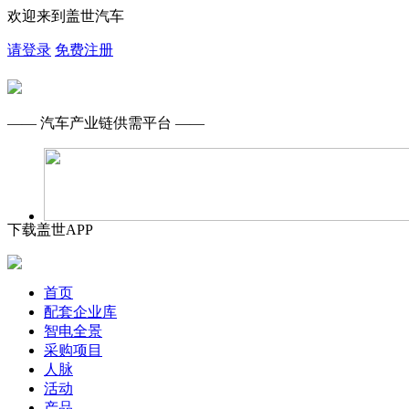
欢迎来到盖世汽车
请登录
免费注册
—— 汽车产业链供需平台 ——
下载盖世APP
首页
配套企业库
智电全景
采购项目
人脉
活动
产品