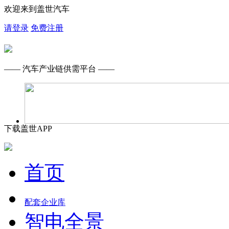
欢迎来到盖世汽车
请登录
免费注册
—— 汽车产业链供需平台 ——
下载盖世APP
首页
配套企业库
智电全景