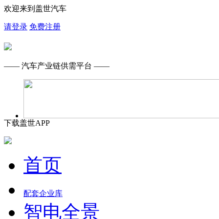
欢迎来到盖世汽车
请登录
免费注册
—— 汽车产业链供需平台 ——
下载盖世APP
首页
配套企业库
智电全景