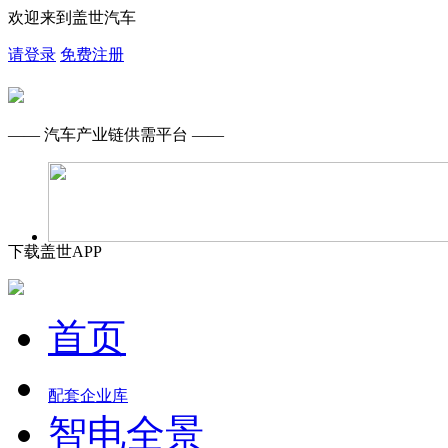
欢迎来到盖世汽车
请登录
免费注册
—— 汽车产业链供需平台 ——
下载盖世APP
首页
配套企业库
智电全景