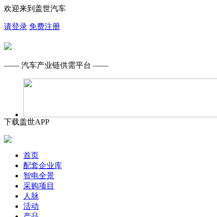
欢迎来到盖世汽车
请登录
免费注册
—— 汽车产业链供需平台 ——
下载盖世APP
首页
配套企业库
智电全景
采购项目
人脉
活动
产品