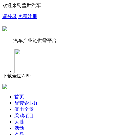
欢迎来到盖世汽车
请登录
免费注册
—— 汽车产业链供需平台 ——
下载盖世APP
首页
配套企业库
智电全景
采购项目
人脉
活动
产品