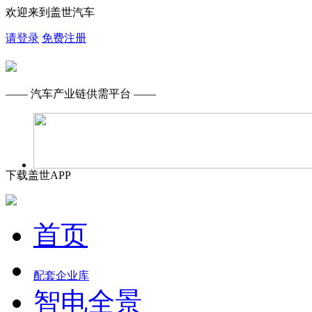
欢迎来到盖世汽车
请登录
免费注册
—— 汽车产业链供需平台 ——
下载盖世APP
首页
配套企业库
智电全景