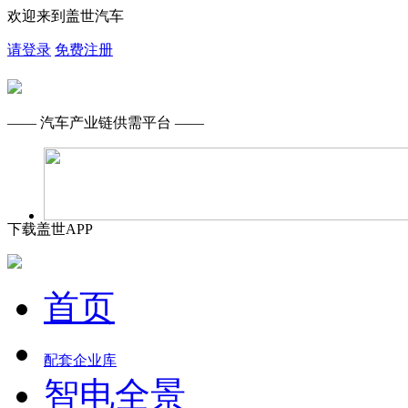
欢迎来到盖世汽车
请登录
免费注册
—— 汽车产业链供需平台 ——
下载盖世APP
首页
配套企业库
智电全景