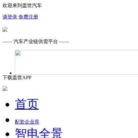
欢迎来到盖世汽车
请登录
免费注册
—— 汽车产业链供需平台 ——
下载盖世APP
首页
配套企业库
智电全景