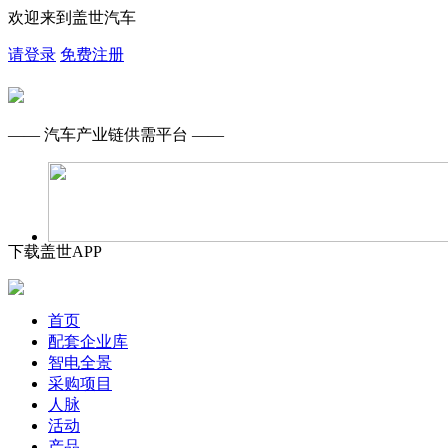
欢迎来到盖世汽车
请登录
免费注册
—— 汽车产业链供需平台 ——
下载盖世APP
首页
配套企业库
智电全景
采购项目
人脉
活动
产品