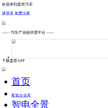
欢迎来到盖世汽车
请登录
免费注册
—— 汽车产业链供需平台 ——
下载盖世APP
首页
配套企业库
智电全景