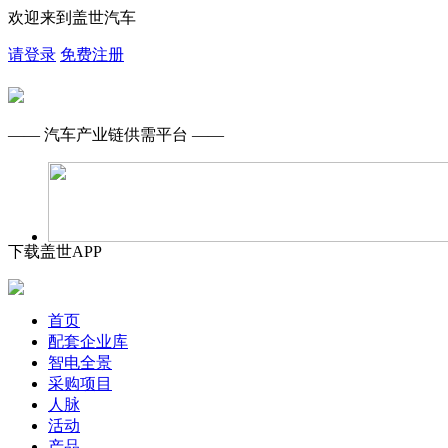
欢迎来到盖世汽车
请登录
免费注册
—— 汽车产业链供需平台 ——
下载盖世APP
首页
配套企业库
智电全景
采购项目
人脉
活动
产品