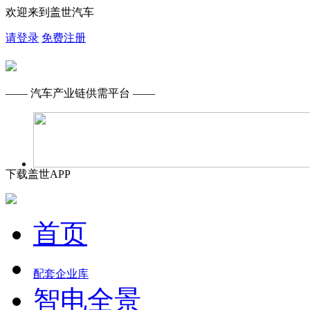
欢迎来到盖世汽车
请登录
免费注册
—— 汽车产业链供需平台 ——
下载盖世APP
首页
配套企业库
智电全景