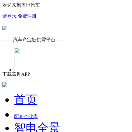
欢迎来到盖世汽车
请登录
免费注册
—— 汽车产业链供需平台 ——
下载盖世APP
首页
配套企业库
智电全景