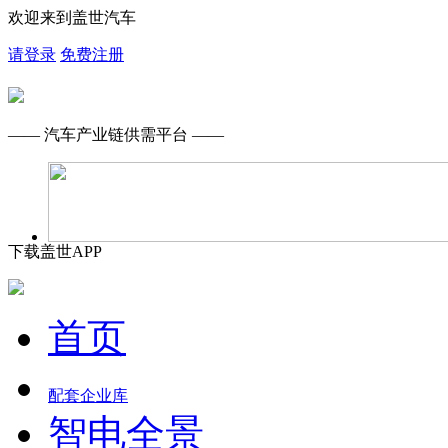
欢迎来到盖世汽车
请登录
免费注册
—— 汽车产业链供需平台 ——
下载盖世APP
首页
配套企业库
智电全景