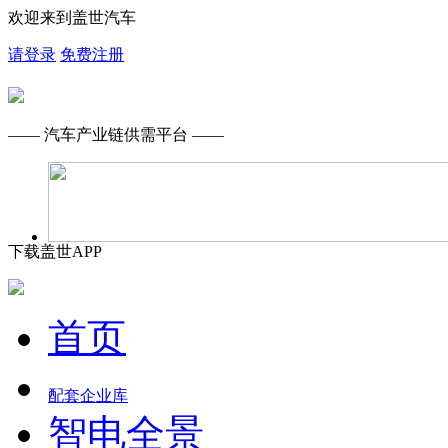
欢迎来到盖世汽车
请登录
免费注册
—— 汽车产业链供需平台 ——
下载盖世APP
首页
配套企业库
智电全景