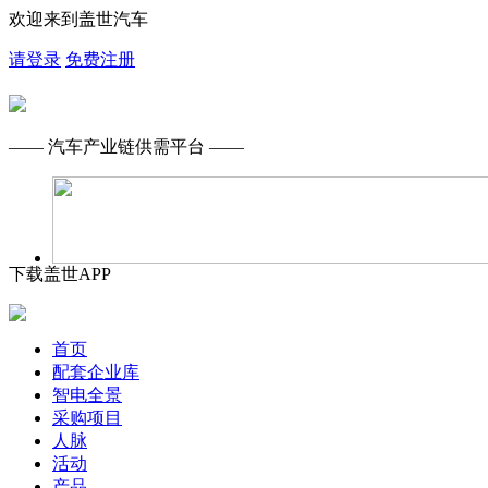
欢迎来到盖世汽车
请登录
免费注册
—— 汽车产业链供需平台 ——
下载盖世APP
首页
配套企业库
智电全景
采购项目
人脉
活动
产品