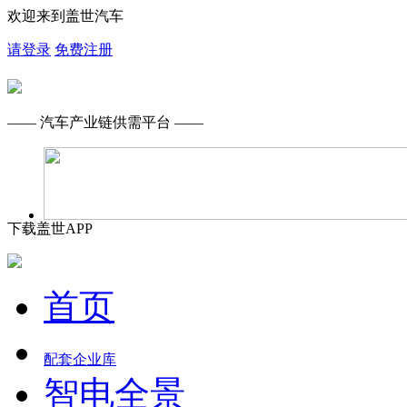
欢迎来到盖世汽车
请登录
免费注册
—— 汽车产业链供需平台 ——
下载盖世APP
首页
配套企业库
智电全景