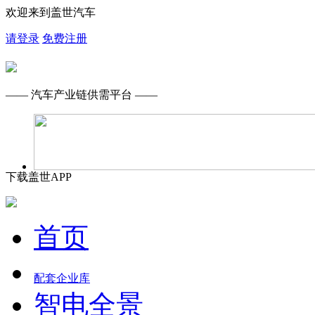
欢迎来到盖世汽车
请登录
免费注册
—— 汽车产业链供需平台 ——
下载盖世APP
首页
配套企业库
智电全景