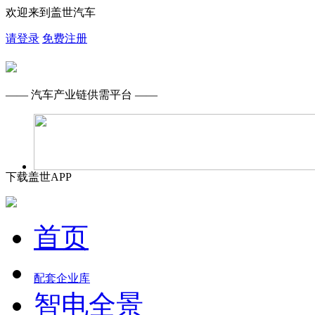
欢迎来到盖世汽车
请登录
免费注册
—— 汽车产业链供需平台 ——
下载盖世APP
首页
配套企业库
智电全景