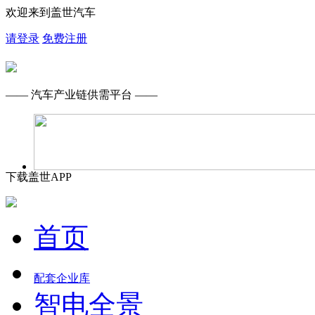
欢迎来到盖世汽车
请登录
免费注册
—— 汽车产业链供需平台 ——
下载盖世APP
首页
配套企业库
智电全景